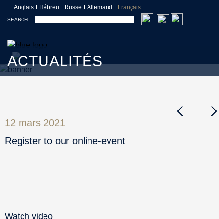
Anglais
Hébreu
Russe
Allemand
Français
SEARCH
ACTUALITÉS
12 mars 2021
Register to our online-event
Watch video