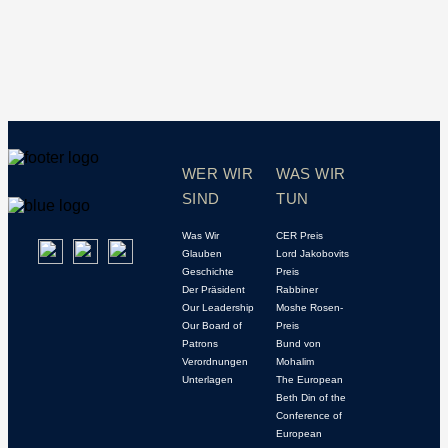
WER WIR
WAS WIR
SIND
TUN
Was Wir
CER Preis
Glauben
Lord Jakobovits
Geschichte
Preis
Der Präsident
Rabbiner
Our Leadership
Moshe Rosen-
Our Board of
Preis
Patrons
Bund von
Verordnungen
Mohalim
Unterlagen
The European
Beth Din of the
Conference of
European