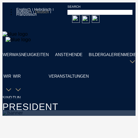
SEARCH
Englisch
Hebräisch
Russisch
Deutsch
Französisch
WER
WAS
NEUIGKEITEN
ANSTEHENDE
BILDERGALERIEN
MEDIE
WIR
WIR
VERANSTALTUNGEN
SIND
TUN
PRESIDENT