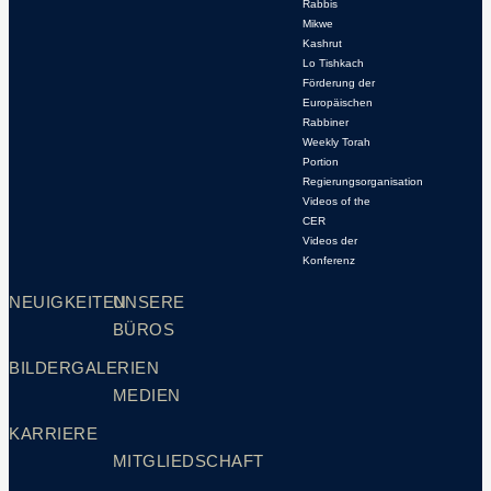
Rabbis
Mikwe
Kashrut
Lo Tishkach
Förderung der
Europäischen
Rabbiner
Weekly Torah
Portion
Regierungsorganisation
Videos of the
CER
Videos der
Konferenz
NEUIGKEITEN
UNSERE
BÜROS
BILDERGALERIEN
MEDIEN
KARRIERE
MITGLIEDSCHAFT