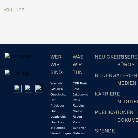
YouTube
WER
WAS
NEUIGKEITEN
UNSERE
WIR
WIR
BÜROS
SIND
TUN
BILDERGALERIEN
MEDIEN
Was Wir
CER Preis
Glauben
Lord
KARRIERE
Geschichte
Jakobovits
Der
Preis
MITGLI
Präsident
Rabbiner
Our
Moshe
PUBLIKATIONEN
Leadership
Rosen-
DOKUM
Our Board
Preis
of Patrons
Bund von
SPENDE
Verordnungen
Mohalim