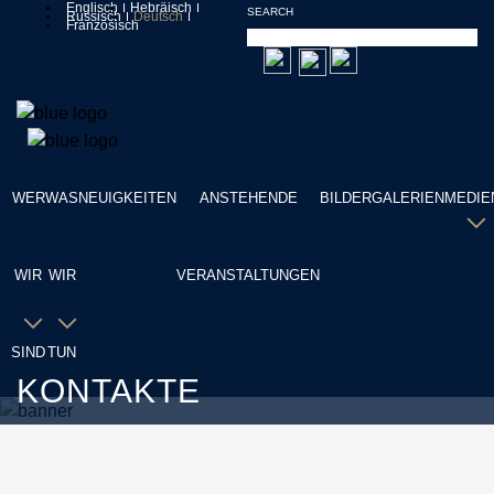
Englisch
Hebräisch
SEARCH
Russisch
Deutsch
Französisch
WER
WAS
NEUIGKEITEN
ANSTEHENDE
BILDERGALERIEN
MEDIE
WIR
WIR
VERANSTALTUNGEN
SIND
TUN
KONTAKTE