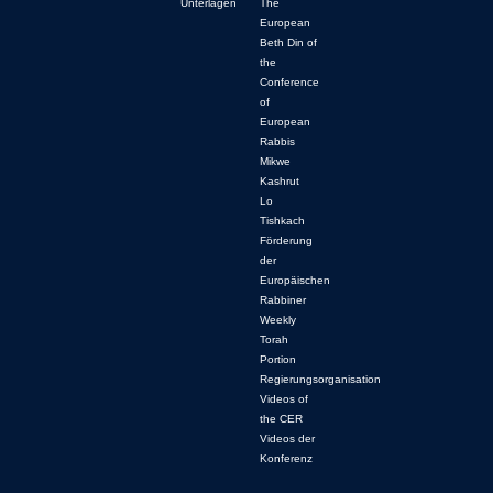
Unterlagen
The
European
Beth Din of
the
Conference
of
European
Rabbis
Mikwe
Kashrut
Lo
Tishkach
Förderung
der
Europäischen
Rabbiner
Weekly
Torah
Portion
Regierungsorganisation
Videos of
the CER
Videos der
Konferenz