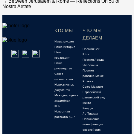
→
Between Jerusalem & Rome — Reflections On 50 of
Nostra Aetate
КТО МЫ
ЧТО МЫ
ДЕЛАЕМ
Наша миссия
Наша история
Премия Cer
Наш
Prize
президент
Премия Лорда
Наше
Якобовица
руководство
Премия
Совет
раввина Моше
попечителей
Розена
Нормативные
Союз Моалим
документы
Европейский
Международная
раввинский суд
ассамблея
Миква
КЕР
Кашрут
Новостная
Ло Тишках
рассылка КЕР
Повышение
квалификации
европейских