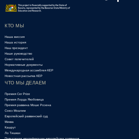
КТО МЫ
Наша миссия
Наша история
Наш президент
Наше руководство
Совет попечителей
Нормативные документы
Международная ассамблея КЕР
Новостная рассылка КЕР
ЧТО МЫ ДЕЛАЕМ
Премия Cer Prize
Премия Лорда Якобовица
Премия раввина Моше Розена
Союз Моалим
Европейский раввинский суд
Миква
Кашрут
Ло Тишках
Повышение квалификации европейских раввинов