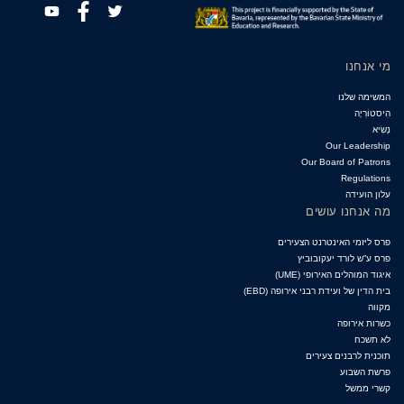
מי אנחנו
המשימה שלנו
הִיסטוֹרִיָה
נָשִׂיא
Our Leadership
Our Board of Patrons
Regulations
עלון הועידה
מה אנחנו עושים
פרס ליזמי האינטרנט הצעירים
פרס ע”ש לורד יעקובוביץ
איגוד המוהלים האירופי (UME)
בית הדין של ועידת רבני אירופה (EBD)
מקווה
כשרות אירופה
לא תשכח
תוכנית לרבנים צעירים
פרשת השבוע
קשרי ממשל