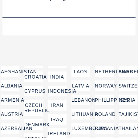
AFGHANISTAN
LAOS
NETHERLANDS
SWEDE
CROATIA
INDIA
ALBANIA
LATVIA
NORWAY
SWITZ
CYPRUS
INDONESIA
ARMENIA
LEBANON
PHILLIPPINES
SYRIA
CZECH
IRAN
REPUBLIC
AUSTRIA
LITHUANIA
POLAND
TAJIKI
IRAQ
DENMARK
AZERBAIJAN
LUXEMBOURG
ROMANIA
THAILA
IRELAND