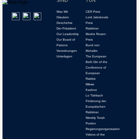
SIND
TUN
Was Wir
CER Preis
Glauben
Lord Jakobovits
Geschichte
Preis
Der Präsident
Rabbiner
Our Leadership
Moshe Rosen-
Our Board of
Preis
Patrons
Bund von
Verordnungen
Mohalim
Unterlagen
The European
Beth Din of the
Conference of
European
Rabbis
Mikwe
Kashrut
Lo Tishkach
Förderung der
Europäischen
Rabbiner
Weekly Torah
Portion
Regierungsorganisation
Videos of the