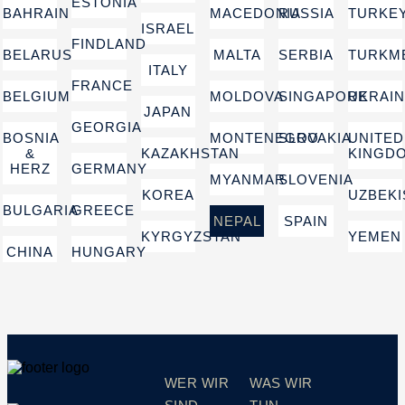
ESTONIA
BAHRAIN
MACEDONIA
RUSSIA
TURKE
ISRAEL
FINDLAND
BELARUS
MALTA
SERBIA
TURKM
ITALY
FRANCE
BELGIUM
MOLDOVA
SINGAPORE
UKRAI
JAPAN
GEORGIA
BOSNIA
MONTENEGRO
SLOVAKIA
UNITED
&
KAZAKHSTAN
KINGD
HERZ
GERMANY
MYANMAR
SLOVENIA
KOREA
UZBEKI
BULGARIA
GREECE
NEPAL
SPAIN
KYRGYZSTAN
YEMEN
CHINA
HUNGARY
WER WIR
WAS WIR