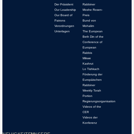
Der Präsident
Rabbiner
Our Leadership
Moshe Rosen-
Our Board of
Preis
Patrons
Bund von
Verordnungen
Mohalim
Unterlagen
The European
Beth Din of the
Conference of
European
Rabbis
Mikwe
Kashrut
Lo Tishkach
Förderung der
Europäischen
Rabbiner
Weekly Torah
Portion
Regierungsorganisation
Videos of the
CER
Videos der
Konferenz