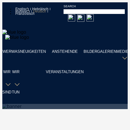
SEARCH
Englisch
Hebräisch
Russisch
Deutsch
Französisch
WER
WAS
NEUIGKEITEN
ANSTEHENDE
BILDERGALERIEN
MEDIE
WIR
WIR
VERANSTALTUNGEN
SIND
TUN