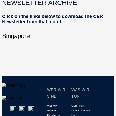
NEWSLETTER ARCHIVE
Click on the links below to download the CER
Newsletter from that month:
Singapore
WER WIR
WAS WIR
SIND
TUN
Was Wir
CER Preis
Glauben
Lord Jakobovits
Geschichte
Preis